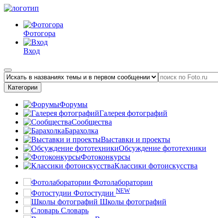
Фотогора
Вход
Категории
Форумы
Галерея фотографий
Сообщества
Барахолка
Выставки и проекты
Обсуждение фототехники
Фотоконкурсы
Классики фотоискусства
Фотолаборатории
NEW
Фотостудии
Школы фотографий
Словарь