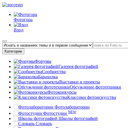
Фотогора
Вход
Категории
Форумы
Галерея фотографий
Сообщества
Барахолка
Выставки и проекты
Обсуждение фототехники
Фотоконкурсы
Классики фотоискусства
Фотолаборатории
NEW
Фотостудии
Школы фотографий
Словарь