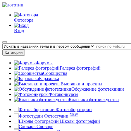
Фотогора
Вход
Категории
Форумы
Галерея фотографий
Сообщества
Барахолка
Выставки и проекты
Обсуждение фототехники
Фотоконкурсы
Классики фотоискусства
Фотолаборатории
NEW
Фотостудии
Школы фотографий
Словарь