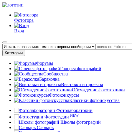
Фотогора
Вход
Категории
Форумы
Галерея фотографий
Сообщества
Барахолка
Выставки и проекты
Обсуждение фототехники
Фотоконкурсы
Классики фотоискусства
Фотолаборатории
NEW
Фотостудии
Школы фотографий
Словарь