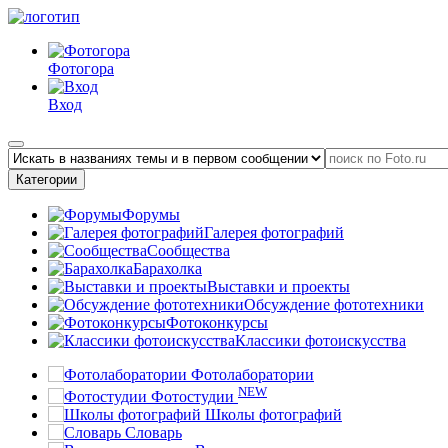
Фотогора
Вход
Категории
Форумы
Галерея фотографий
Сообщества
Барахолка
Выставки и проекты
Обсуждение фототехники
Фотоконкурсы
Классики фотоискусства
Фотолаборатории
NEW
Фотостудии
Школы фотографий
Словарь