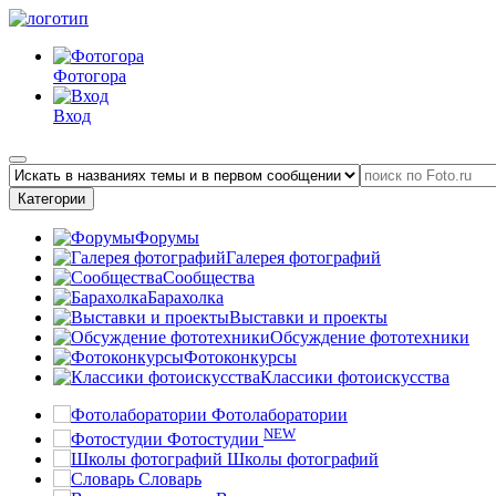
Фотогора
Вход
Категории
Форумы
Галерея фотографий
Сообщества
Барахолка
Выставки и проекты
Обсуждение фототехники
Фотоконкурсы
Классики фотоискусства
Фотолаборатории
NEW
Фотостудии
Школы фотографий
Словарь