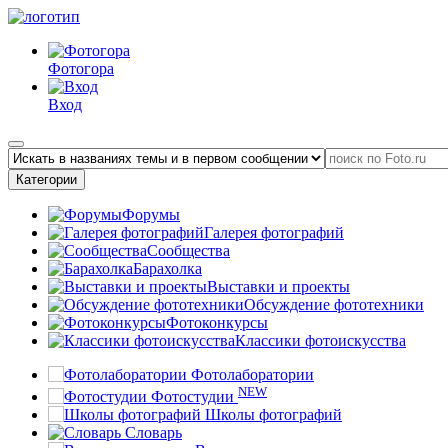
Фотогора
Вход
Категории
Форумы
Галерея фотографий
Сообщества
Барахолка
Выставки и проекты
Обсуждение фототехники
Фотоконкурсы
Классики фотоискусства
Фотолаборатории
NEW
Фотостудии
Школы фотографий
Словарь