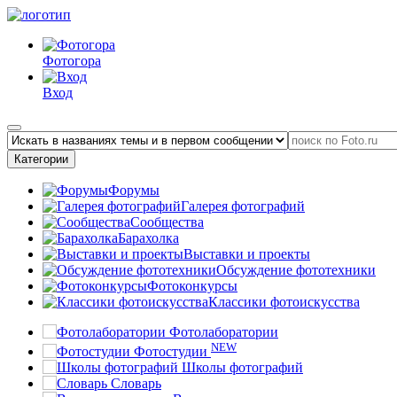
Фотогора
Вход
Категории
Форумы
Галерея фотографий
Сообщества
Барахолка
Выставки и проекты
Обсуждение фототехники
Фотоконкурсы
Классики фотоискусства
Фотолаборатории
NEW
Фотостудии
Школы фотографий
Словарь