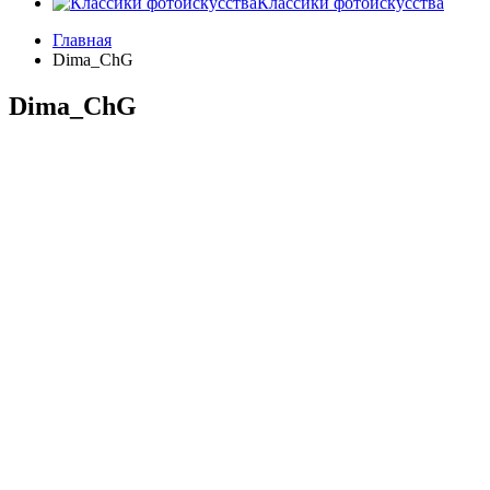
Классики фотоискусства
Главная
Dima_ChG
Dima_ChG