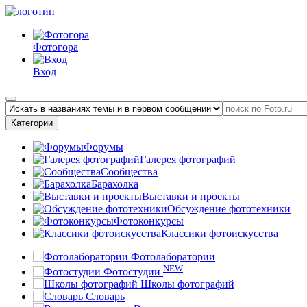
Фотогора
Вход
Категории
Форумы
Галерея фотографий
Сообщества
Барахолка
Выставки и проекты
Обсуждение фототехники
Фотоконкурсы
Классики фотоискусства
Фотолаборатории
NEW
Фотостудии
Школы фотографий
Словарь