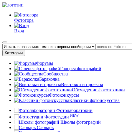
Фотогора
Вход
Категории
Форумы
Галерея фотографий
Сообщества
Барахолка
Выставки и проекты
Обсуждение фототехники
Фотоконкурсы
Классики фотоискусства
Фотолаборатории
NEW
Фотостудии
Школы фотографий
Словарь