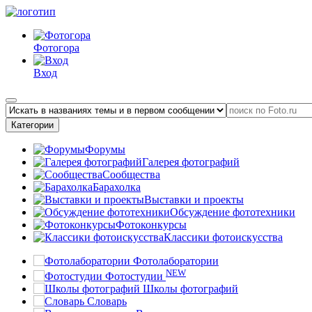
Фотогора
Вход
Категории
Форумы
Галерея фотографий
Сообщества
Барахолка
Выставки и проекты
Обсуждение фототехники
Фотоконкурсы
Классики фотоискусства
Фотолаборатории
NEW
Фотостудии
Школы фотографий
Словарь