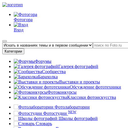
Фотогора
Вход
Категории
Форумы
Галерея фотографий
Сообщества
Барахолка
Выставки и проекты
Обсуждение фототехники
Фотоконкурсы
Классики фотоискусства
Фотолаборатории
NEW
Фотостудии
Школы фотографий
Словарь