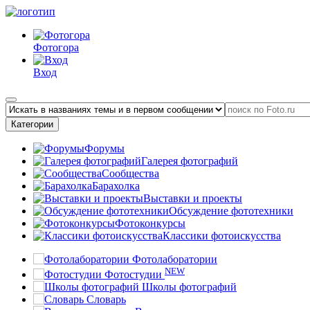
Фотогора
Вход
Категории
Форумы
Галерея фотографий
Сообщества
Барахолка
Выставки и проекты
Обсуждение фототехники
Фотоконкурсы
Классики фотоискусства
Фотолаборатории
NEW
Фотостудии
Школы фотографий
Словарь