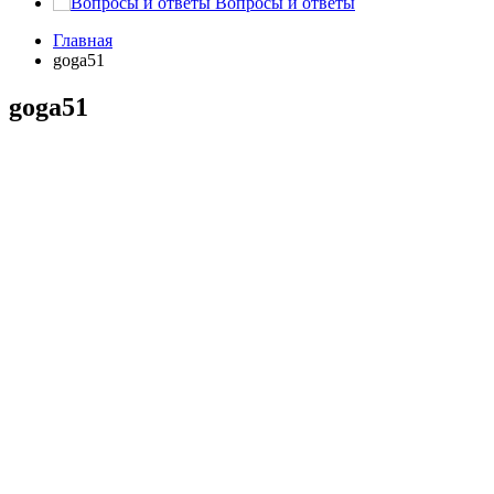
Вопросы и ответы
Главная
goga51
goga51