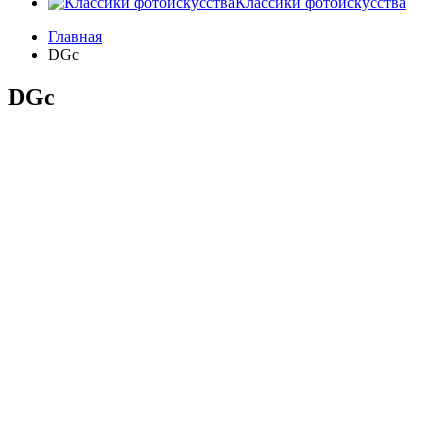
Классики фотоискусства
Главная
DGс
DGс