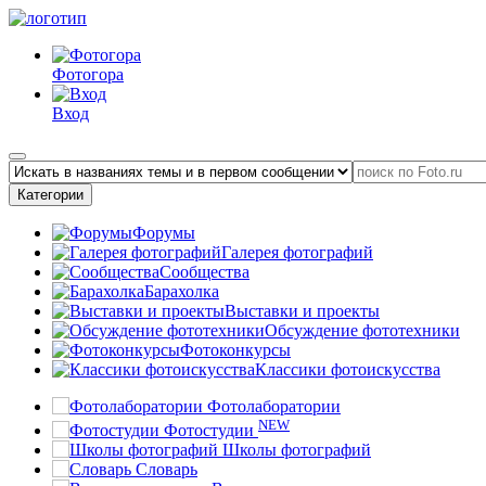
Фотогора
Вход
Категории
Форумы
Галерея фотографий
Сообщества
Барахолка
Выставки и проекты
Обсуждение фототехники
Фотоконкурсы
Классики фотоискусства
Фотолаборатории
NEW
Фотостудии
Школы фотографий
Словарь