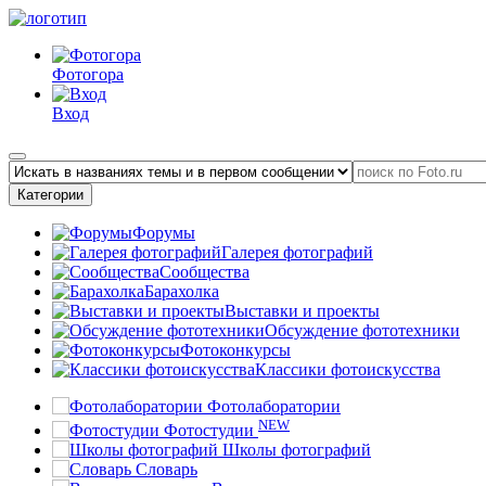
Фотогора
Вход
Категории
Форумы
Галерея фотографий
Сообщества
Барахолка
Выставки и проекты
Обсуждение фототехники
Фотоконкурсы
Классики фотоискусства
Фотолаборатории
NEW
Фотостудии
Школы фотографий
Словарь