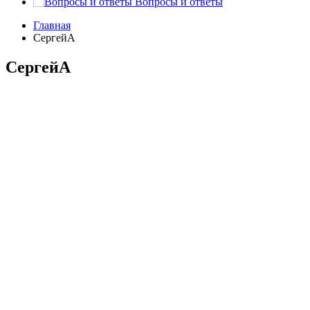
Вопросы и ответы
Главная
СергейА
СергейА