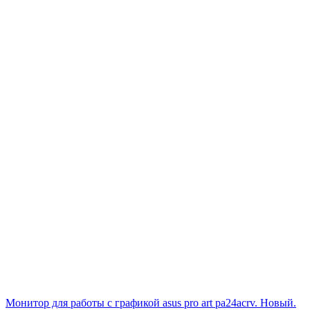
Монитор для работы с графикой asus pro art pa24acrv. Новый.