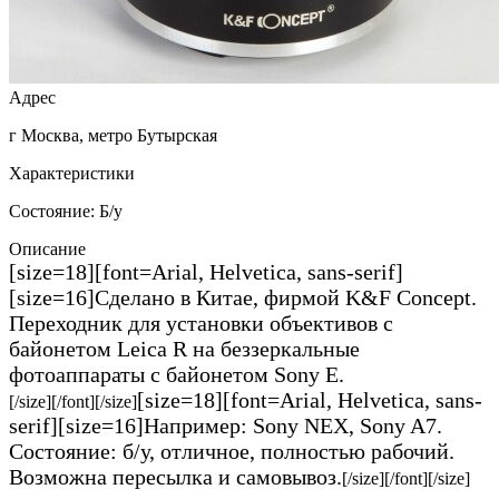
Адрес
г Москва, метро Бутырская
Характеристики
Состояние:
Б/у
Описание
[size=18][font=Arial, Helvetica, sans-serif]
[size=16]Сделано в Китае, фирмой K&F Concept.
Переходник для установки объективов с
байонетом Leica R на беззеркальные
фотоаппараты с байонетом Sony E.
[size=18][font=Arial, Helvetica, sans-
[/size][/font][/size]
serif][size=16]Например: Sony NEX, Sony A7.
Состояние: б/у, отличное, полностью рабочий.
Возможна пересылка и самовывоз.
[/size][/font][/size]