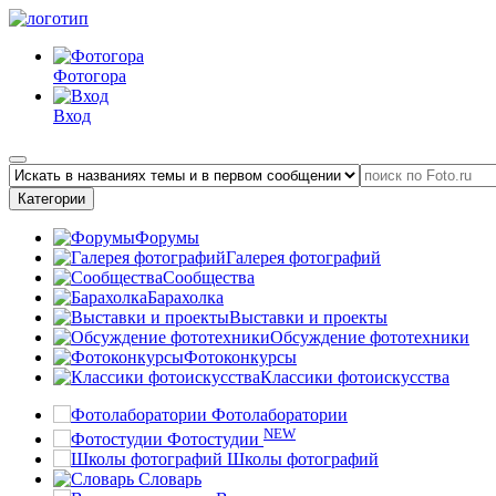
Фотогора
Вход
Категории
Форумы
Галерея фотографий
Сообщества
Барахолка
Выставки и проекты
Обсуждение фототехники
Фотоконкурсы
Классики фотоискусства
Фотолаборатории
NEW
Фотостудии
Школы фотографий
Словарь